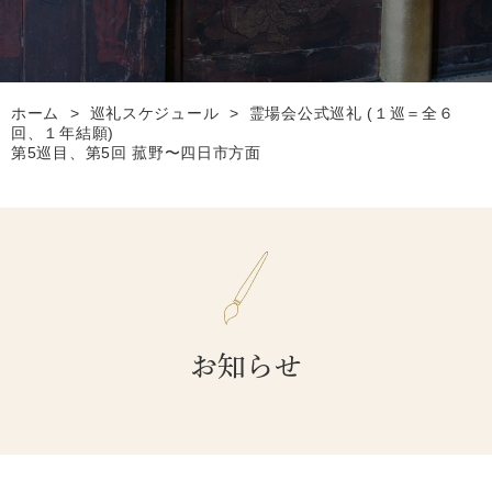
ホーム
>
巡礼スケジュール
>
霊場会公式巡礼 (１巡＝全６
回、１年結願)
第5巡目、第5回 菰野〜四日市方面
お知らせ