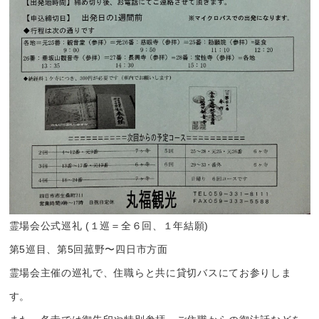
霊場会公式巡礼 (１巡＝全６回、１年結願)
第5巡目、第5回菰野〜四日市方面
霊場会主催の巡礼で、住職らと共に貸切バスにてお参りしま
す。