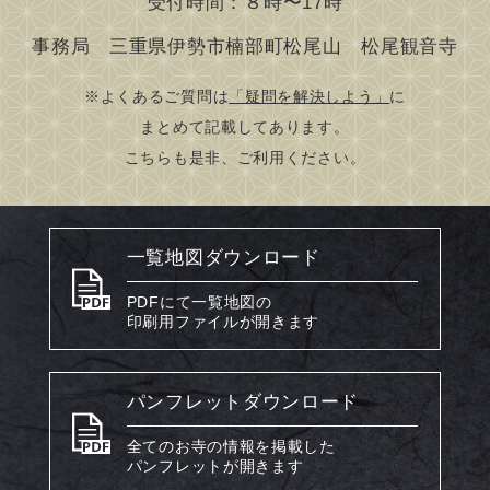
受付時間：８時〜17時
事務局 三重県伊勢市楠部町松尾山 松尾観音寺
※よくあるご質問は
「疑問を解決しよう」
に
まとめて記載してあります。
こちらも是非、ご利用ください。
一覧地図ダウンロード
PDFにて一覧地図の
印刷用ファイルが開きます
パンフレットダウンロード
全てのお寺の情報を掲載した
パンフレットが開きます